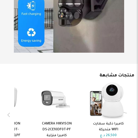
منتجات مشابهة
اضف الى
اضف الى
اضف ال
كاميرا ذكية سمارت
CAMERA HIKVISON
A HIKVISION
السلة
السلة
السلة
WIFI متحركة
DS-2CE10DF0T-PF
S-2CE76K0T-
26,500
د.ع
كاميرا منزلية
EXLPF كاميرا منزلية