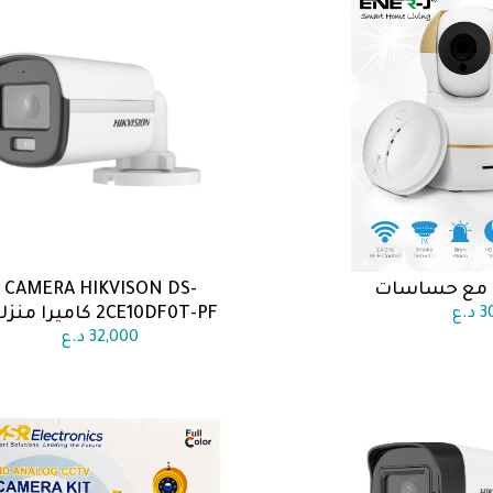
 مع حساسات
CAMERA HIKVISON DS-
 السلة
اضف الى السلة
2CE10DF0T-PF كاميرا منزلية
3
د.ع
32,000
د.ع