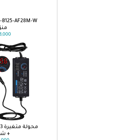
اضف الى
منز
3,000
اضف الى
+ ش