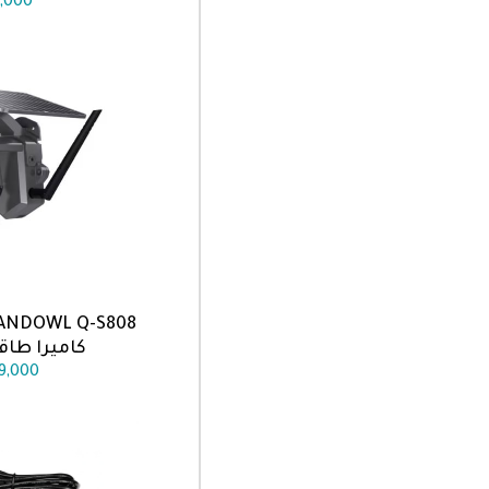
,000
ANDOWL Q-S808
اضف الى
كاميرا طا
19,000