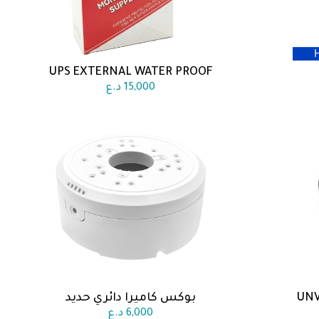
UPS EXTERNAL WATER PROOF
اضف الى السلة
15,000
د.ع
UNV
بوكس كاميرا دائري حديد
اضف الى السلة
6,000
د.ع