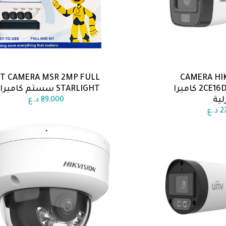
IT CAMERA MSR 2MP FULL
CAMERA HIK
 السلة
اضف الى السلة
2CE16D0T LPFS 2MP كاميرا
STARLIGHT سستم كاميرات
لية
89,000
د.ع
2
د.ع