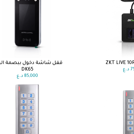
قفل شاشة دخول ببصمة الو
 السلة
اضف الى السلة
DK65
7
د.ع
85,000
د.ع