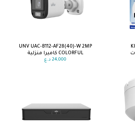
UNV UAC-B112-AF28(40)-W 2MP
K
اضف الى السلة
COLORFUL كاميرا منزلية
24,000
د.ع