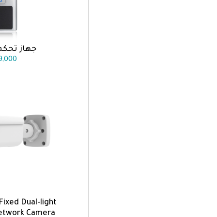
جهاز تحكم -X-EM
اضف الى
9,000
ixed Dual-light
اضف الى