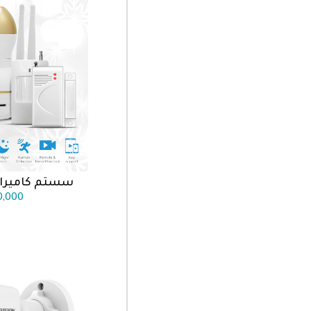
سستم كاميرا
اضف الى
0,000