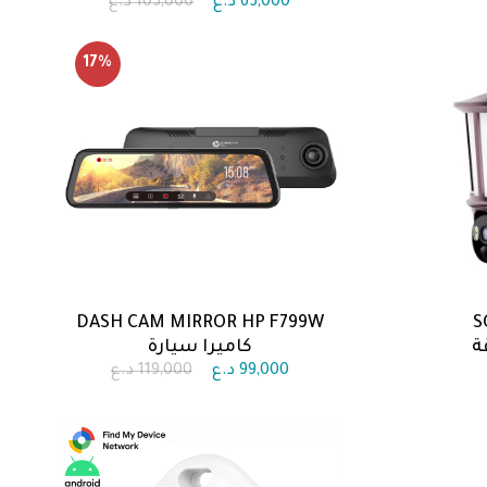
65,000
د.ع
105,000
د.ع
17
%
DASH CAM MIRROR HP F799W
S
اضف الى السلة
اقة
كاميرا سيارة
99,000
د.ع
119,000
د.ع