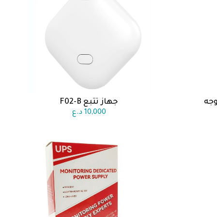
جه
جهاز تتبع F02-B
اضف الى السلة
10,000
د.ع