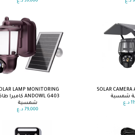
9
د.ع
39,000
د.ع
OLAR LAMP MONITORING
SOLAR CAMERA 
 السلة
اضف الى السلة
قة شمسية
ANDOWL G403 كاميرا ط
شمسية
1
د.ع
79,000
د.ع