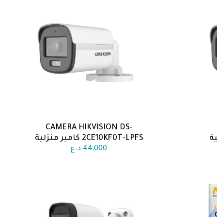
CAMERA HIKVISION DS-
اضف الى السلة
2CE10KF0T-LPFS كامير منزلية
44,000
د.ع