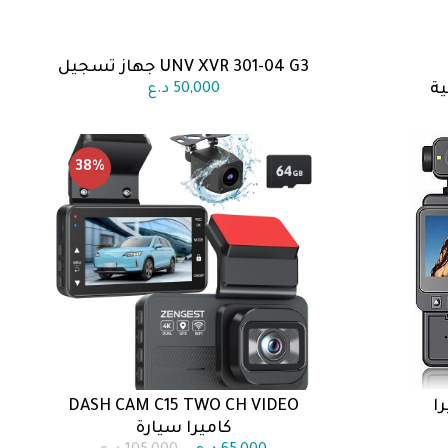
UNV XVR 301-04 G3 جهاز تسجيل
اضف الى السلة
50,000
د.ع
38
%
 كاميرا
DASH CAM C15 TWO CH VIDEO
اضف الى السلة
كاميرا سيارة