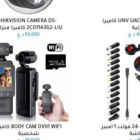
UNV UAC-B125-AF28M-W كاميرا
HIKVISION CAMERA DS-
 السلة
اضف الى السلة
لية
2CD1143G2-LIU كاميرا منزلية
4
د.ع
65,000
د.ع
محولة متغيرة 3-24 فولت 1 امبير
BODY CAM DV01 WIFI
 السلة
اضف الى السلة
اشة
شخصية