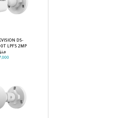
VISION DS-
اضف الى
منز
7,000