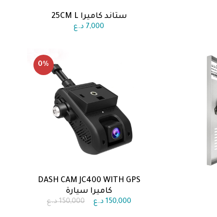
ستاند كاميرا 25CM L
اضف الى السلة
7,000
د.ع
0
%
DASH CAM JC400 WITH GPS
اضف الى السلة
كاميرا سيارة
150,000
د.ع
150,000
د.ع