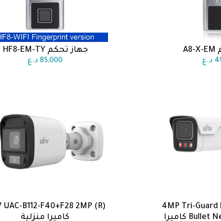
A8
جهاز تحكم HF8-EM-TY
 السلة
اضف الى السلة
4
د.ع
85,000
د.ع
 UAC-B112-F40+F28 2MP (R)
4MP Tri-Guard F
 السلة
اضف الى السلة
Bullet Network Camera كاميرا
كاميرا منزلية