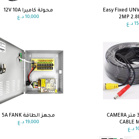
ستم كاميرا Easy Fixed UNV
محولة كاميرا 12V 10A
 السلة
اضف الى السلة
2MP 2.
10,000
د.ع
15
د.ع
كيبل كاميرا 30 متر CAMERA
مجهز الطاقة 5A FANK
 السلة
اضف الى السلة
CABLE 
19,000
د.ع
1
د.ع