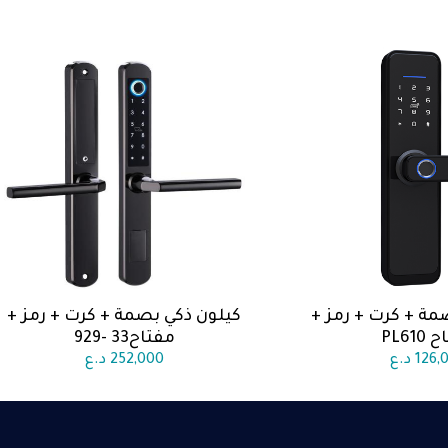
مة + كرت + رمز +
كيلون ذكي بصمة + كرت + رمز +
الى السلة
اضف الى السلة
PL61
مفتاح33 -929
126,
د.ع
252,000
د.ع