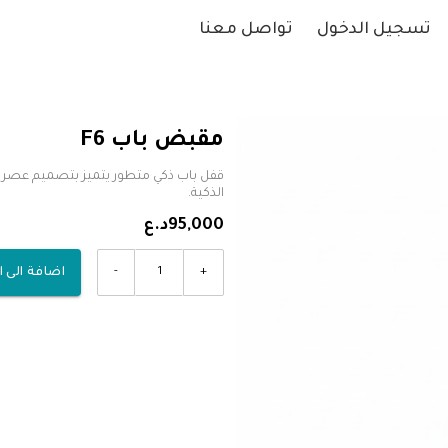
تسجيل الدخول
تواصل معنا
مقبض باب F6
قفل باب ذكي متطور يتميز بتصميم عصري و
الذكية.
95,000د.ع
-
+
اضافة الى 