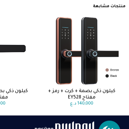
منتجات مشابهة
كيلون ذكي بصمة + كرت + رمز +
كيلون ذكي بص
اضف الى السلة
اضف 
مفتاح EY528
مفتاح 0
140,000
د.ع
000