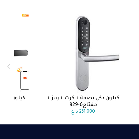
كيلون ذكي بصمة + كرت + رمز +
كيلون ذكي 
اضف الى السلة
اض
مفتاح6-929
مفت
231,000
د.ع
0