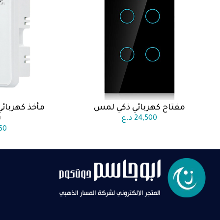
مفتاح كهربائي ذكي لمس
مأخذ كهربائي
اضف الى السلة
اضف 
ش
24,500
د.ع
50