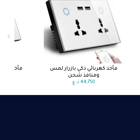
مأخذ كهربائي ذكي بازرار لمس
مأخذ كهرب
اضف الى السلة
اض
ومنافذ شحن
44,750
د.ع