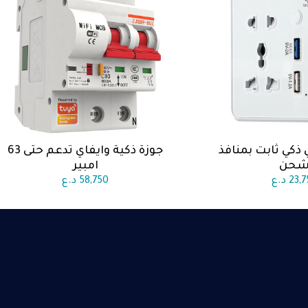
 ذكي ثابت بمنافذ
جوزة ذكية وايفاي تدعم حتى 63
الى السلة
اضف الى السلة
حن
امبير
23,7
د.ع
58,750
د.ع