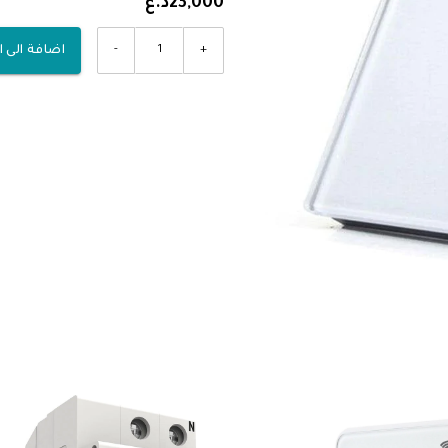
23,000د.ع
-
+
اضافة الى 