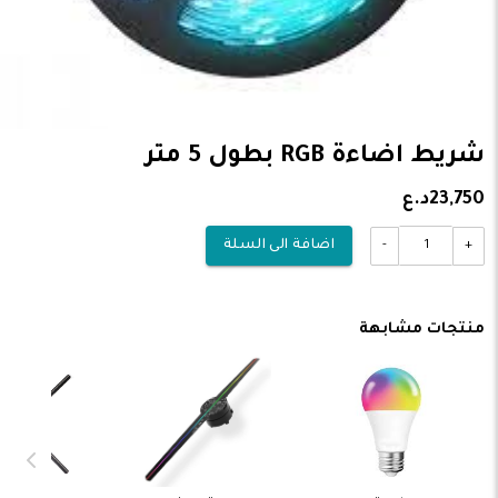
شريط اضاءة RGB بطول 5 متر
23,750د.ع
-
+
اضافة الى السلة
منتجات مشابهة