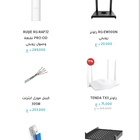
اضف الى
اضف الى
RG-EW300N راوتر
RUIJIE RG-RAP72
السلة
السلة
رويجي
PRO-OD نقطة
20,000
د.ع
وصول رويجي
249,000
د.ع
11
%
اضف الى
اضف الى
راوتر TENDA TX3
كيبل مورل ايثرنت
السلة
السلة
75,000
د.ع
305M
84,000
د.ع
203,000
د.ع