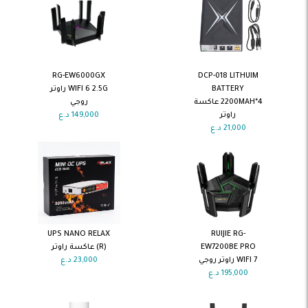
اضف الى
اضف الى
RG-EW6000GX
DCP-018 LITHUIM
السلة
السلة
BATTERY
WIFI 6 2.5G راوتر
2200MAH*4 عاكسة
روجي
راوتر
149,000
د.ع
21,000
د.ع
اضف الى
اضف الى
UPS NANO RELAX
RUIJIE RG-
السلة
السلة
EW7200BE PRO
(R) عاكسة راوتر
WIFI 7 راوتر روجي
23,000
د.ع
195,000
د.ع