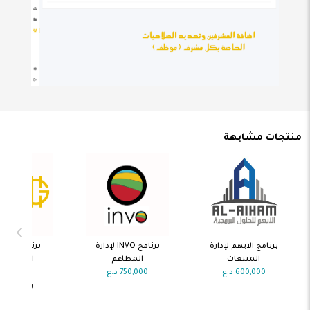
منتجات مشابهة
اضف الى
اضف الى
اضف ال
برنامج الايهم لإدارة
برنامج INVO لإدارة
برنامج الم
السلة
السلة
السلة
المبيعات
المطاعم
الذهبي لاد
600,000
د.ع
750,000
د.ع
المطاع
والكافتيري
300,000
د