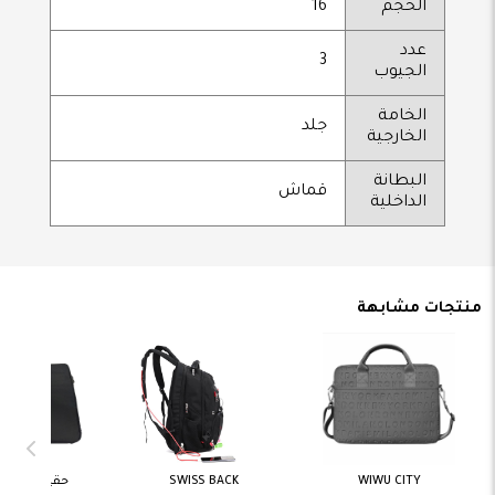
الحجم
16
عدد
3
الجيوب
الخامة
جلد
الخارجية
البطانة
قماش
الداخلية
منتجات مشابهة
اضف الى
اضف الى
اضف ال
WIWU CITY
SWISS BACK
حقيبة 63